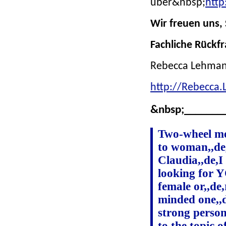
über&nbsp;
http
Wir freuen uns,
Fachliche Rückf
Rebecca Lehman
http://Rebecca
&nbsp;_______
Two-wheel me
to woman,,d
Claudia,,de,I
looking for Y
female or,,de
minded one,,d
strong person
to the topic