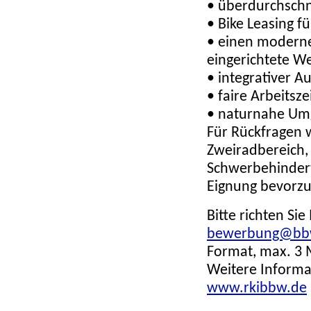
• überdurchschni
• Bike Leasing f
• einen moderne
eingerichtete We
• integrativer A
• faire Arbeitsze
• naturnahe Um
Für Rückfragen w
Zweiradbereich, 
Schwerbehindert
Eignung bevorzu
Bitte richten Si
bewerbung@bbw-
Format, max. 3 
Weitere Informat
www.rkibbw.de