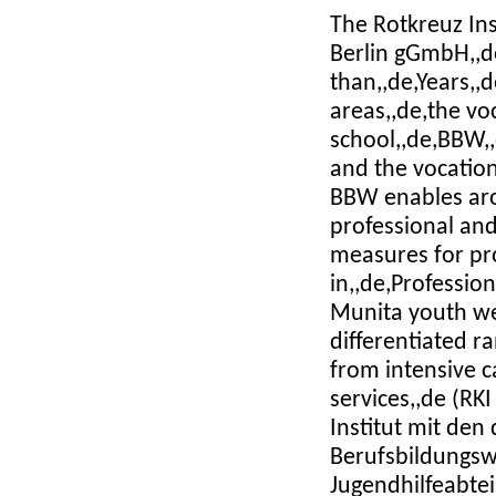
The Rotkreuz Ins
Berlin gGmbH,,d
than,,de,Years,,d
areas,,de,the vo
school,,de,BBW,
and the vocationa
BBW enables aro
professional and
measures for pro
in,,de,Profession
Munita youth we
differentiated r
from intensive c
services,,de (RK
Institut mit den
Berufsbildungsw
Jugendhilfeabte