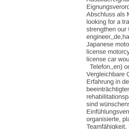
Eignungsveror
Abschluss als M
looking for a t
strengthen our 
engineer,,de,ha
Japanese motor
license motorc
license car wo
Telefon,,en) o
Vergleichbare Q
Erfahrung in de
beeinträchtigt
rehabilitations
sind wünschen
Einfühlungsver
organisierte, p
Teamfähigkeit