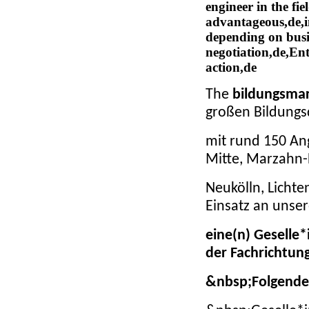
engineer in the fi
advantageous,de,i
depending on busi
negotiation,de,Ent
action,de
The
bildungsma
großen Bildungsd
mit rund 150 Ang
Mitte, Marzahn-
Neukölln, Licht
Einsatz an unse
eine(n) Geselle
der Fachrichtung
&nbsp;
Folgende