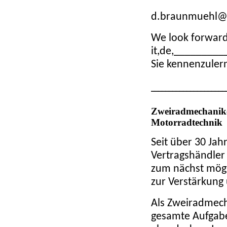
d.braunmuehl@c
We look forward
it,de,_______
Sie kennenzuler
_____________________
Zweiradmechanike
Motorradtechnik
Seit über
30 Jahr
Vertragshändler 
zum nächst mögl
zur Verstärkung
Als Zweiradmech
gesamte Aufgab