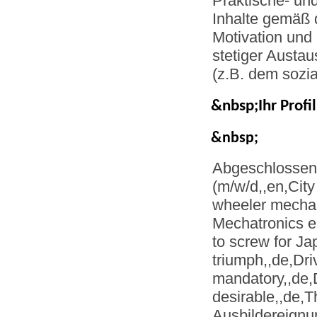
Praktische- und
Inhalte gemäß
Motivation und
stetiger Austa
(z.B. dem sozi
&nbsp;Ihr Profil
&nbsp;
Abgeschlossen
(m/w/d,,en,City
wheeler mechani
Mechatronics e
to screw for J
triumph,,de,Dri
mandatory,,de,D
desirable,,de,
Ausbildereignu