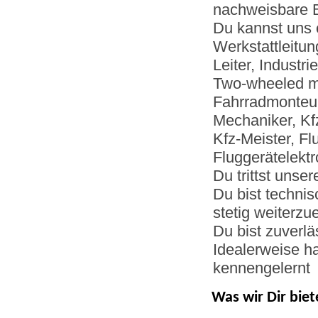
nachweisbare B
Du kannst uns 
Werkstattleitun
Leiter,
Industri
Two-wheeled m
Fahrradmonteur
Mechaniker, Kf
Kfz-Meister, F
Fluggerätelektr
Du trittst unse
Du bist technis
stetig weiterzu
Du bist zuverl
Idealerweise h
kennengelernt
Was wir Dir biet