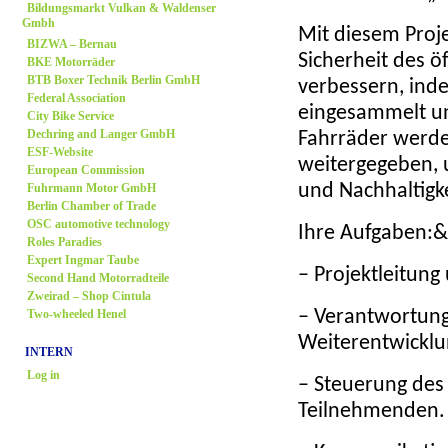
Bildungsmarkt Vulkan & Waldenser
Gmbh
Mit diesem Proj
BIZWA – Bernau
Sicherheit des 
BKE Motorräder
BTB Boxer Technik Berlin GmbH
verbessern, ind
Federal Association
eingesammelt u
City Bike Service
Dechring and Langer GmbH
Fahrräder werde
ESF-Website
weitergegeben
,
European Commission
Fuhrmann Motor GmbH
und Nachhaltigk
Berlin Chamber of Trade
OSC automotive technology
Ihre Aufgaben:
Roles Paradies
Expert Ingmar Taube
– Projektleitun
Second Hand Motorradteile
Zweirad
– Shop Cintula
Two-wheeled Henel
– Verantwortung
Weiterentwicklu
INTERN
Log in
– Steuerung des
Teilnehmenden.