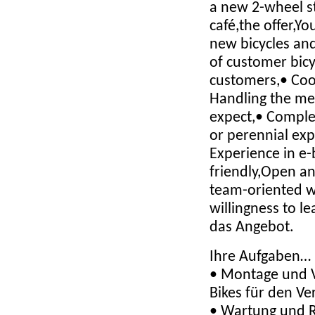
a new 2-wheel s
café,the offer,Yo
new bicycles and
of customer bicy
customers,• Coop
Handling the m
expect,• Comple
or perennial exp
Experience in e
friendly,Open an
team-oriented w
willingness to l
das Angebot.
Ihre Aufgaben…
• Montage und V
Bikes für den Ve
• Wartung und 