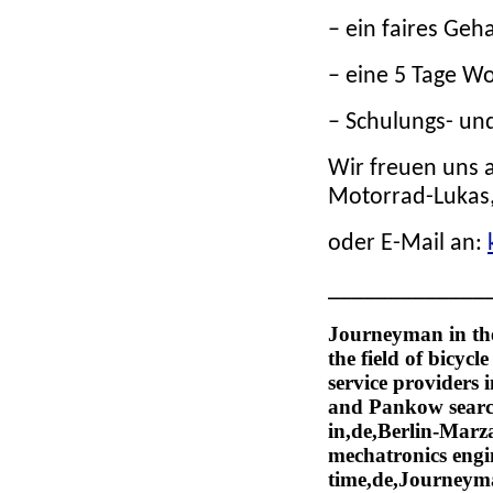
– ein faires Geha
– eine 5 Tage W
– Schulungs- u
Wir freuen uns 
Motorrad-Lukas, 
oder E-Mail an:
_____________
Journeyman in the 
the field of bicycl
service providers 
and Pankow search
in,de,Berlin-Marza
mechatronics engine
time,de,Journeym