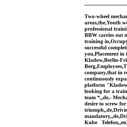
_____________________
Two-wheel mechani
areas,the,Youth 
professional trai
BBW carries out m
training in,Occupy
successful complet
you,Placement in t
Kladow,Berlin-Fri
Berg,Employees,Th
company,that in rec
continuously expa
platform "Kladow 
looking for a tra
team *,,de,- Mech
desire to screw f
triumph,,de,Drivi
mandatory,,de,Dri
Kube Telefon,,en)