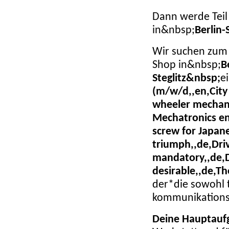
Dann werde Teil
in&nbsp;
Berlin-
Wir suchen zum 
Shop in&nbsp;
B
Steglitz&nbsp;
e
(m/w/d,,en,City 
wheeler mechani
Mechatronics en
screw for Japa
triumph,,de,Dri
mandatory,,de,D
desirable,,de,
der*die sowohl t
kommunikationss
Deine Hauptauf