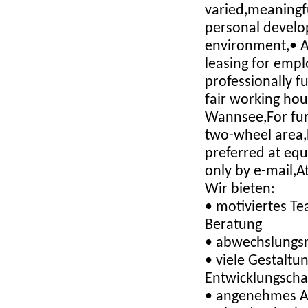
varied,meaningfu
personal develo
environment,• A
leasing for emp
professionally f
fair working hou
Wannsee,For fur
two-wheel area,
preferred at equ
only by e-mail,
Wir bieten:
• motiviertes Te
Beratung
• abwechslungsre
• viele Gestaltu
Entwicklungsch
• angenehmes A