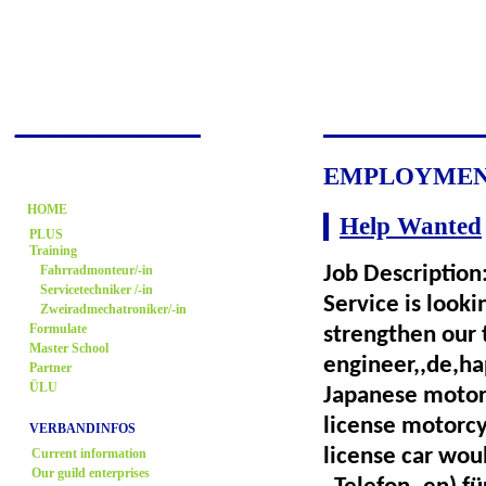
EMPLOYMENT
HOME
Help Wanted
PLUS
Training
Fahrradmonteur/-in
Job Description
Servicetechniker /-in
Service is look
Zweiradmechatroniker/-in
Formulate
strengthen our 
Master School
engineer,,de,ha
Partner
ÜLU
Japanese motor
license motorc
VERBANDINFOS
license car wou
Current information
Our guild enterprises