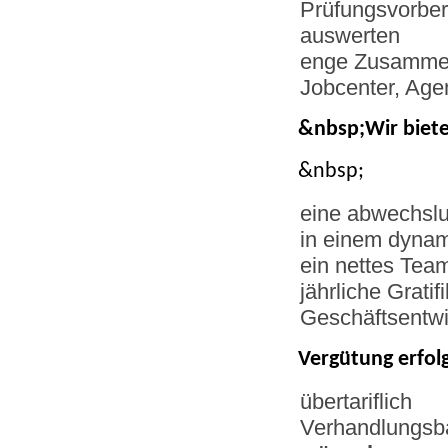
Prüfungsvorber
auswerten
enge Zusammena
Jobcenter, Age
&nbsp;
Wir biet
&nbsp;
eine abwechslu
in einem dyna
ein nettes Team
jährliche Gratif
Geschäftsentw
Vergütung erfol
übertariflich
Verhandlungsb