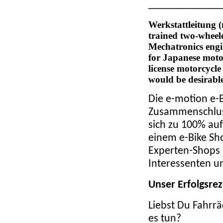
_____________
Werkstattleitung
(
trained two-wheele
Mechatronics engin
for Japanese mot
license motorcycle
would be desirabl
Die e-motion e-B
Zusammenschlus
sich zu 100% auf
einem e-Bike Sh
Experten-Shops i
Interessenten u
Unser Erfolgsre
Liebst Du Fahrrä
es tun?