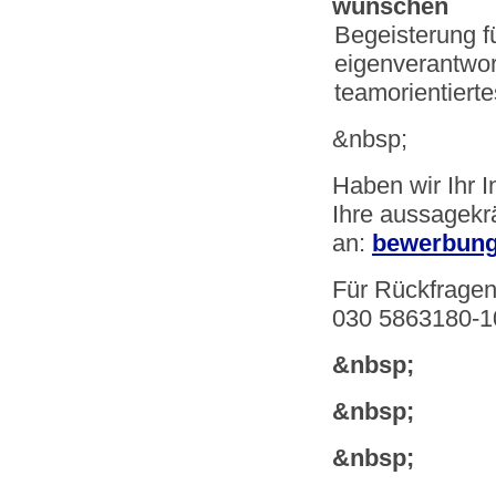
wünschen
Begeisterung f
eigenverantwor
teamorientiert
&nbsp;
Haben wir Ihr 
Ihre aussagekr
an:
bewerbung
Für Rückfragen 
030 5863180-10
&nbsp;
&nbsp;
&nbsp;