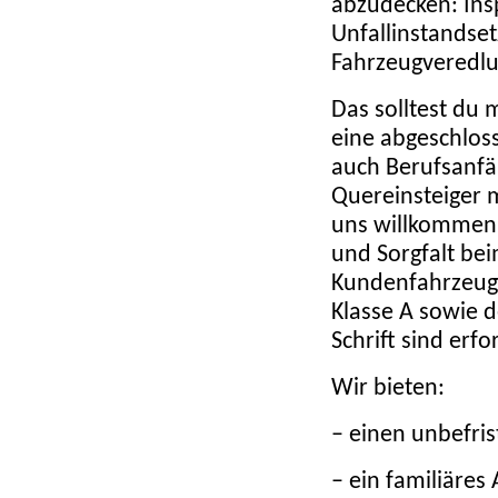
abzudecken: Ins
Unfallinstandse
Fahrzeugveredlun
Das solltest du m
eine abgeschlos
auch Berufsanfä
Quereinsteiger m
uns willkommen.
und Sorgfalt be
Kundenfahrzeuge
Klasse A sowie 
Schrift sind erfo
Wir bieten:
– einen unbefrist
– ein familiäres