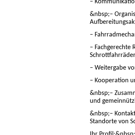
– Kommunikatio
&nbsp;– Organi
Aufbereitungsak
– Fahrradmecha
– Fachgerechte 
Schrottfahrräde
– Weitergabe v
– Kooperation u
&nbsp;– Zusamm
und gemeinnütz
&nbsp;– Kontak
Standorte von S
Ihr Profil:&nbsp