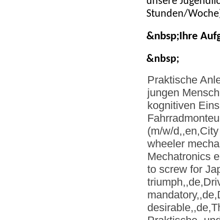
unsere Jugendlic
Stunden/Woche) 
&nbsp;Ihre Auf
&nbsp;
Praktische Anl
jungen Mensche
kognitiven Ein
Fahrradmonteu
(m/w/d,,en,City
wheeler mechani
Mechatronics e
to screw for J
triumph,,de,Dri
mandatory,,de,D
desirable,,de,