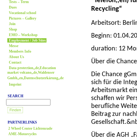
Telefon,,en)
fü
Tests – Term
Dues
Recycling“
Vocational school
Pictures – Gallery
Arbeitsort: Ber
Join
Shop
EMO – Workshop
Beginn: 01.04.2
Employment / Job Sites
Messe
duration: 12 M
Members Info
About Us
Über die Chanc
Contact
Data protection,,de,Education
market volcano,,de,Waldenser
Die Chance gGmb
Gmbh,,en,Datenschutzerkärung,,de
sich für die Int
Imprint
Arbeitsmarkt ei
SEARCH
schaffen wir Per
berufliche Weite
Beitrag zur nac
Gesellschaft.&n
PARTNERLINKS
2 Wheel Center Lichtenrade
AME-Motorcycles
Über die AGH „F