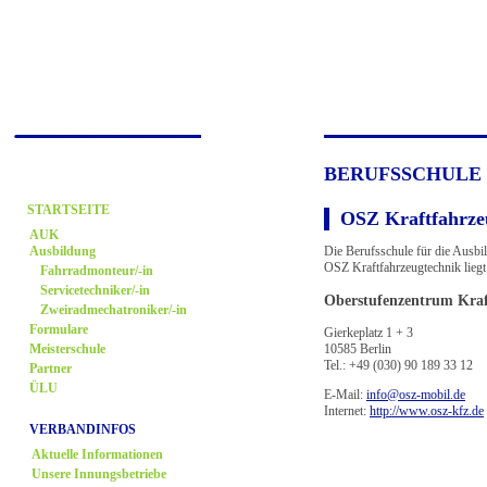
BERUFSSCHULE
STARTSEITE
OSZ Kraftfahrze
AUK
Die Berufsschule für die Ausbi
Ausbildung
OSZ Kraftfahrzeugtechnik liegt 
Fahrradmonteur/-in
Servicetechniker/-in
Oberstufenzentrum Kraf
Zweiradmechatroniker/-in
Formulare
Gierkeplatz 1 + 3
10585 Berlin
Meisterschule
Tel.: +49 (030) 90 189 33 12
Partner
ÜLU
E-Mail:
info@osz-mobil.de
Internet:
http://www.osz-kfz.de
VERBANDINFOS
Aktuelle Informationen
Unsere Innungsbetriebe