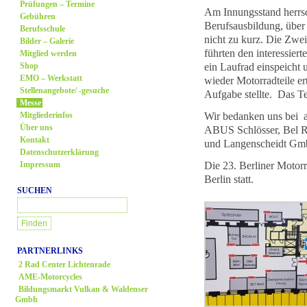
Prüfungen – Termine
Am Innungsstand herrsch
Gebühren
Berufsausbildung, über
Berufsschule
nicht zu kurz. Die Zw
Bilder – Galerie
führten den interessier
Mitglied werden
ein Laufrad einspeicht
Shop
EMO – Werkstatt
wieder Motorradteile er
Stellenangebote/ -gesuche
Aufgabe stellte. Das Te
Messe
Wir bedanken uns bei al
Mitgliederinfos
Über uns
ABUS Schlösser, Bel R
Kontakt
und Langenscheidt Gm
Datenschutzerklärung
Die 23. Berliner Moto
Impressum
Berlin statt.
SUCHEN
PARTNERLINKS
2 Rad Center Lichtenrade
AME-Motorcycles
Bildungsmarkt Vulkan & Waldenser
Gmbh