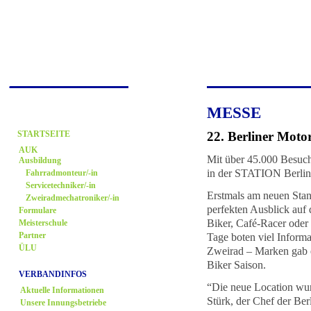
MESSE
22. Berliner Mot
STARTSEITE
AUK
Mit über 45.000 Besuche
Ausbildung
in der STATION Berlin
Fahrradmonteur/-in
Servicetechniker/-in
Erstmals am neuen Stan
Zweiradmechatroniker/-in
perfekten Ausblick au
Formulare
Biker, Café-Racer oder
Meisterschule
Tage boten viel Inform
Partner
ÜLU
Zweirad – Marken gab 
Biker Saison.
VERBANDINFOS
“Die neue Location wu
Aktuelle Informationen
Stürk, der Chef der Ber
Unsere Innungsbetriebe